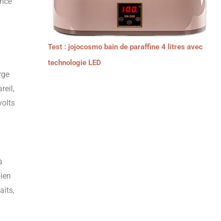
ence
Test : jojocosmo bain de paraffine 4 litres avec
technologie LED
rge
reil,
volts
à
bien
aits,