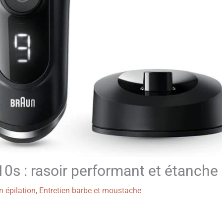
0s : rasoir performant et étanche
 épilation
,
Entretien barbe et moustache