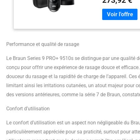
273,92 €
optimale : la tondeu
de coupe maximale, m
sous le nez) Conçu 
Avec une puissante 
mouillée ou sèche U
AutoSense et 10 000
passage
Performance et qualité de rasage
Le Braun Series 9 PRO+ 9510s se distingue par une qualité d
conçu pour offrir une expérience de rasage douce et efficace.
douceur du rasage et la rapidité de charge de l’appareil. Ce
limitant ainsi les irritations cutanées, un atout majeur pour 
des versions antérieures, comme la série 7 de Braun, constaten
Confort d’utilisation
Le confort d’utilisation est un aspect non négligeable du Bra
particulièrement appréciée pour sa praticité, surtout pour att