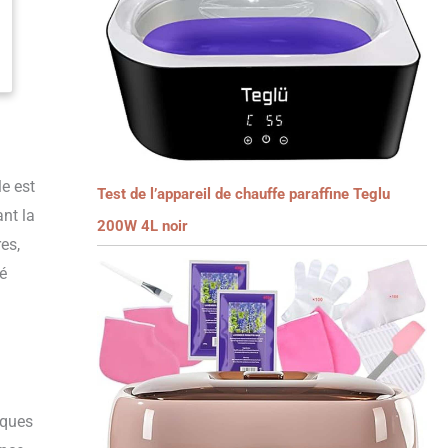
e est
Test de l’appareil de chauffe paraffine Teglu
ant la
200W 4L noir
es,
dé
lques