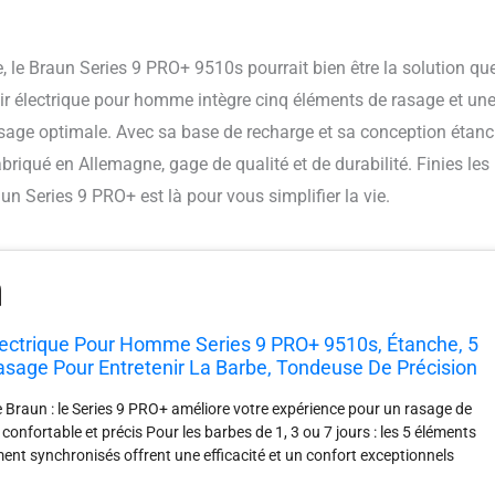
, le Braun Series 9 PRO+ 9510s pourrait bien être la solution qu
asoir électrique pour homme intègre cinq éléments de rasage et un
sage optimale. Avec sa base de recharge et sa conception étanch
riqué en Allemagne, gage de qualité et de durabilité. Finies les
aun Series 9 PRO+ est là pour vous simplifier la vie.
lectrique Pour Homme Series 9 PRO+ 9510s, Étanche, 5
sage Pour Entretenir La Barbe, Tondeuse De Précision
tégrée, 60 Min D'autonomie, Noir
de Braun : le Series 9 PRO+ améliore votre expérience pour un rasage de
 confortable et précis Pour les barbes de 1, 3 ou 7 jours : les 5 éléments
ent synchronisés offrent une efficacité et un confort exceptionnels
e passage, même sur les poils les plus longs et difficiles Une précision