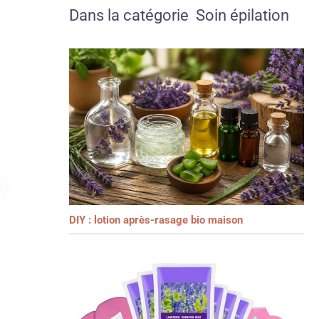
Dans la catégorie Soin épilation
DIY : lotion après-rasage bio maison