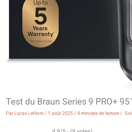
Test du Braun Series 9 PRO+ 951
Par
Lucas Lefèvre
/
1 août 2025
/
4 minutes de lecture
/
Soin
4.9/5 - (9 votes)