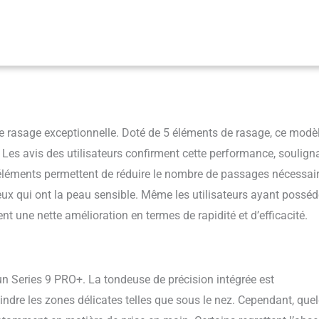
se ProTrimmer en acier, d'une précision chirurgicale, offre une efficacité
ême sur les poils difficiles à atteindre (les pattes, la moustache et
pour durer des années : 100 % fabriqué en Allemagne et 100 % étanche,
batterie Li-Ion qui offre 60 minutes d’autonomie. Utilisation sur peau
n maximum d’efficacité et de confort pour la peau : avec la technologie
 vibrations soniques, le Series 9 PRO+ rase plus de poils à chaque
e rasage exceptionnelle. Doté de 5 éléments de rasage, ce modèl
 Les avis des utilisateurs confirment cette performance, soulign
s éléments permettent de réduire le nombre de passages nécessair
ceux qui ont la peau sensible. Même les utilisateurs ayant possé
t une nette amélioration en termes de rapidité et d’efficacité.
un Series 9 PRO+. La tondeuse de précision intégrée est
eindre les zones délicates telles que sous le nez. Cependant, que