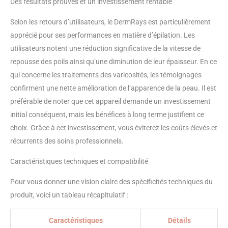
Des résultats prouvés et un investissement rentable
première utilisation, nous vous
recommandons d'utiliser le
Selon les retours d’utilisateurs, le DermRays est particulièrement
niveau 1. Vous pourrez ensuite
apprécié pour ses performances en matière d’épilation. Les
augmenter les niveaux selon vos
besoins. [Contenu Du Kit]: 1 x
utilisateurs notent une réduction significative de la vitesse de
Appareil laser facial, 1 x
repousse des poils ainsi qu’une diminution de leur épaisseur. En ce
Adaptateur, 1 x Manuel
qui concerne les traitements des varicosités, les témoignages
d'instructions.
confirment une nette amélioration de l’apparence de la peau. Il est
préférable de noter que cet appareil demande un investissement
initial conséquent, mais les bénéfices à long terme justifient ce
choix. Grâce à cet investissement, vous éviterez les coûts élevés et
récurrents des soins professionnels.
Caractéristiques techniques et compatibilité
Pour vous donner une vision claire des spécificités techniques du
produit, voici un tableau récapitulatif :
Caractéristiques
Détails