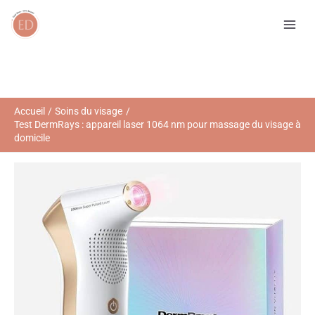
Aller
R
au
e
contenu
c
h
e
r
Accueil
Soins du visage
Test DermRays : appareil laser 1064 nm pour massage du visage à
c
domicile
h
e
r