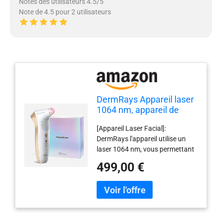
Notes des utilisateurs 4.5/5
Note de 4.5 pour 2 utilisateurs
DermRays Appareil laser
1064 nm, appareil de
beauté multifonctionnel,
[Appareil Laser Facial]:
appareil de massage du
DermRays l'appareil utilise un
visage, pour un usage
laser 1064 nm, vous permettant
domestique
d'obtenir les mêmes résultats
499,00 €
que dans un salon de beauté à la
maison. Économisez votre
temps, vos efforts et votre
argent! [Indolore et Flashy]:
équipé d'un système de