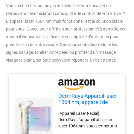
Vous recherchez un moyen de revitaliser votre peau et de
retrouver un teint éclatant sans quitter le confort de votre foyer ?
L’appareil laser 1064 nm, multifonctionnel, est la solution idéale
pour vous. Conçu pour offrir un soin professionnel à domicile, cet
appareil innovant allie efficacité et simplicité d’utilisation pour
prendre soin de votre visage. Que vous souhaitiez réduire les
signes de l’âge, tonifier votre peau ou profiter d’un massage
visage relaxant, cet outil polyvalent répondra à vos attentes.
DermRays Appareil laser
1064 nm, appareil de
beauté multifonctionnel,
[Appareil Laser Facial]:
appareil de massage du
DermRays l'appareil utilise un
visage, pour un usage
laser 1064 nm, vous permettant
domestique
d'obtenir les mêmes résultats