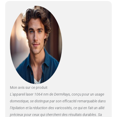
refroidissement et doux pour la
peau. De plus, les rayons
invisibles du proche infrarouge
éliminent le besoin d'utiliser des
lunettes, protégeant ainsi vos
yeux et les rendant sûrs et
confortables. [Soin Du Visage 10
mins]: avec sortie de lumière de
15 mm, facile à utiliser, réduit le
temps de soin. L'utilisation sur
l'ensemble du visage prend
environ 10 mins. Remarque : A
utiliser tous les trois jours.
[Réglage à Trois Niveaux]:
Ajustez le niveau en fonction de
vos propres besoins. Pour la
Mon avis sur ce produit
première utilisation, nous vous
recommandons d'utiliser le
L’appareil laser 1064 nm de DermRays, conçu pour un usage
niveau 1. Vous pourrez ensuite
domestique, se distingue par son efficacité remarquable dans
augmenter les niveaux selon vos
l’épilation et la réduction des varicosités, ce qui en fait un allié
besoins. [Contenu Du Kit]: 1 x
précieux pour ceux qui cherchent des résultats durables. Sa
Appareil laser facial, 1 x