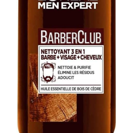
construction simple vous
personne à l'autre et
permettent une
l'épilation est un
installation et une
processus à long terme.
utilisation rapides
Veuillez suivre le manuel
d'instructions pour
l'utiliser pendant deux
mois ou plus.