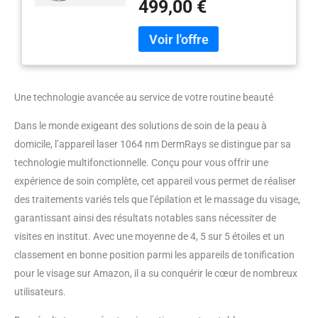
499,00 €
que dans un salon de beauté à la
maison. Économisez votre
temps, vos efforts et votre
argent! [Indolore et Flashy]:
équipé d'un système de
refroidissement et doux pour la
Une technologie avancée au service de votre routine beauté
peau. De plus, les rayons
invisibles du proche infrarouge
Dans le monde exigeant des solutions de soin de la peau à
éliminent le besoin d'utiliser des
domicile, l’appareil laser 1064 nm DermRays se distingue par sa
lunettes, protégeant ainsi vos
yeux et les rendant sûrs et
technologie multifonctionnelle. Conçu pour vous offrir une
confortables. [Soin Du Visage 10
expérience de soin complète, cet appareil vous permet de réaliser
mins]: avec sortie de lumière de
des traitements variés tels que l’épilation et le massage du visage,
15 mm, facile à utiliser, réduit le
garantissant ainsi des résultats notables sans nécessiter de
temps de soin. L'utilisation sur
l'ensemble du visage prend
visites en institut. Avec une moyenne de 4, 5 sur 5 étoiles et un
environ 10 mins. Remarque : A
classement en bonne position parmi les appareils de tonification
utiliser tous les trois jours.
pour le visage sur Amazon, il a su conquérir le cœur de nombreux
[Réglage à Trois Niveaux]:
utilisateurs.
Ajustez le niveau en fonction de
vos propres besoins. Pour la