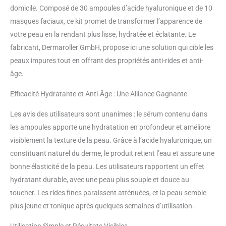
régénération naturelle de la
domicile. Composé de 30 ampoules d’acide hyaluronique et de 10
peau, ce qui atténue les rides de
masques faciaux, ce kit promet de transformer l’apparence de
sécheresse et améliore l'élasticité
votre peau en la rendant plus lisse, hydratée et éclatante. Le
de la peau Soin professionnel de
fabricant, Dermaroller GmbH, propose ici une solution qui cible les
la peau : le kit offre une solution
complète de traitement à
peaux impures tout en offrant des propriétés anti-rides et anti-
domicile spécialement conçue
âge.
pour préserver durablement
l'humidité de la peau et renforcer
Efficacité Hydratante et Anti-Âge : Une Alliance Gagnante
la barrière cutanée Utilisation
polyvalente : convient à tous les
Les avis des utilisateurs sont unanimes : le sérum contenu dans
types de peau, le kit Hydration
les ampoules apporte une hydratation en profondeur et améliore
Booster s'intègre facilement
visiblement la texture de la peau. Grâce à l’acide hyaluronique, un
dans la routine de soins
constituant naturel du derme, le produit retient l’eau et assure une
quotidiens et assure une peau
visiblement plus lisse et plus
bonne élasticité de la peau. Les utilisateurs rapportent un effet
repulpée Ingrédients de qualité
hydratant durable, avec une peau plus souple et douce au
supérieure : les composants
toucher. Les rides fines paraissent atténuées, et la peau semble
soigneusement sélectionnés du
plus jeune et tonique après quelques semaines d’utilisation.
kit travaillent ensemble de
manière synergique pour assurer
Utilisation Simple et Résultats Visibles