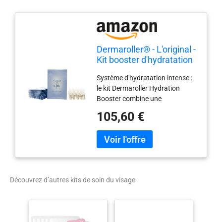
Dermaroller® - L'original -
Kit booster d'hydratation
Système d'hydratation intense :
le kit Dermaroller Hydration
Booster combine une
technologie innovante de soin de
105,60 €
la peau avec des actifs
hydratants pour hydrater
efficacement la peau et favoriser
un teint frais et éclatant
Absorption optimale des
ingrédients actifs : grâce à la
Découvrez d’autres kits de soin du visage
formulation spéciale, les
ingrédients pénètrent
profondément dans les couches
de la peau et soutiennent la