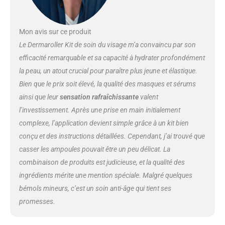
l'humidité de la peau et renforcer
la barrière cutanée Utilisation
polyvalente : convient à tous les
Mon avis sur ce produit
types de peau, le kit Hydration
Booster s'intègre facilement
Le Dermaroller Kit de soin du visage m’a convaincu par son
dans la routine de soins
efficacité remarquable et sa capacité à hydrater profondément
quotidiens et assure une peau
la peau, un atout crucial pour paraître plus jeune et élastique.
visiblement plus lisse et plus
Bien que le prix soit élevé, la qualité des masques et sérums
repulpée Ingrédients de qualité
supérieure : les composants
ainsi que leur
sensation rafraîchissante
valent
soigneusement sélectionnés du
l’investissement. Après une prise en main initialement
kit travaillent ensemble de
complexe, l’application devient simple grâce à un kit bien
manière synergique pour assurer
conçu et des instructions détaillées. Cependant, j’ai trouvé que
une hydratation maximale et
protéger la peau contre la perte
casser les ampoules pouvait être un peu délicat. La
d'hydratation
combinaison de produits est judicieuse, et la qualité des
ingrédients mérite une mention spéciale. Malgré quelques
bémols mineurs, c’est un soin anti-âge qui tient ses
promesses.