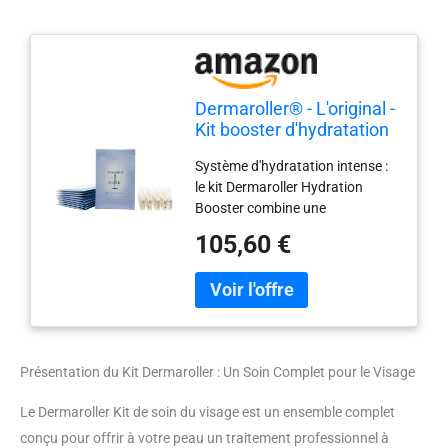
Dermaroller® - L'original -
Kit booster d'hydratation
Système d'hydratation intense :
le kit Dermaroller Hydration
Booster combine une
technologie innovante de soin de
105,60 €
la peau avec des actifs
hydratants pour hydrater
efficacement la peau et favoriser
un teint frais et éclatant
Absorption optimale des
ingrédients actifs : grâce à la
Présentation du Kit Dermaroller : Un Soin Complet pour le Visage
formulation spéciale, les
ingrédients pénètrent
Le Dermaroller Kit de soin du visage est un ensemble complet
profondément dans les couches
conçu pour offrir à votre peau un traitement professionnel à
de la peau et soutiennent la