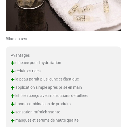
Bilan du test
Avantages
+
efficace pour l’hydratation
+
réduit les rides
+
la peau paraît plus jeune et élastique
+
application simple après prise en main
+
kit bien conçu avec instructions détaillées
+
bonne combinaison de produits
+
sensation rafraîchissante
+
masques et sérums de haute qualité