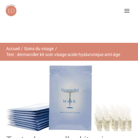
Aller
R
au
e
contenu
c
h
e
r
Accueil
Soins du visage
Test : dermaroller kit soin visage acide hyaluronique anti-âge
c
h
e
r