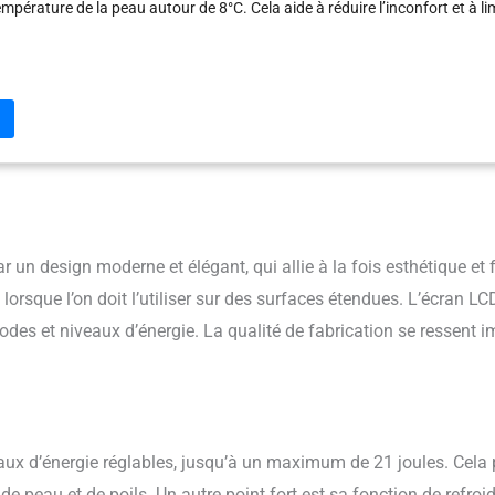
mpérature de la peau autour de 8°C. Cela aide à réduire l’inconfort et à lim
ne expérience d’épilation plus douce et agréable 9 Niveaux D’intensité Rég
lumière pulsée propose 9 niveaux d’intensité avec une énergie maximale de
pter facilement les réglages en fonction du type de peau et de poils. La 
e 600 à 1200 nm agit en profondeur à la racine du poil, aidant à ralentir
ne peau lisse plus longtemps Mode Flash Automatique : Cet épilateur à lu
me est équipé d’un mode flash automatique, permettant de traiter de lar
yer en continu. Il suffit de le faire glisser pour une utilisation fluide et ra
es suffisent pour une séance complète du corps, idéale pour s’intégrer f
e de soin quotidienne Écran LCD Intuitif : L’écran LCD clair et lisible facilit
pareil. Grâce à son capteur de contact avec la peau, cet IPL épilateur lumi
sions lumineuses que lorsqu’il est correctement positionné, assurant une 
r un design moderne et élégant, qui allie à la fois esthétique et 
ble Jusqu’à 999 900 Flashs : Avec une durée de vie allant jusqu’à 999 900
lorsque l’on doit l’utiliser sur des surfaces étendues. L’écran LCD,
ser est conçu pour une utilisation prolongée à domicile, sans besoin de re
 modes et niveaux d’énergie. La qualité de fabrication se ressent
ainsi une solution économique sur le long terme Conseils d’utilisation : Co
 moyennes avec des poils foncés (noirs ou châtain foncé). Non recomman
x, gris ou blancs, ni pour les peaux foncées. Ne pas utiliser chez les perso
. Tenir hors de portée des enfants
ux d’énergie réglables, jusqu’à un maximum de 21 joules. Cela
e peau et de poils. Un autre point fort est sa fonction de refroi