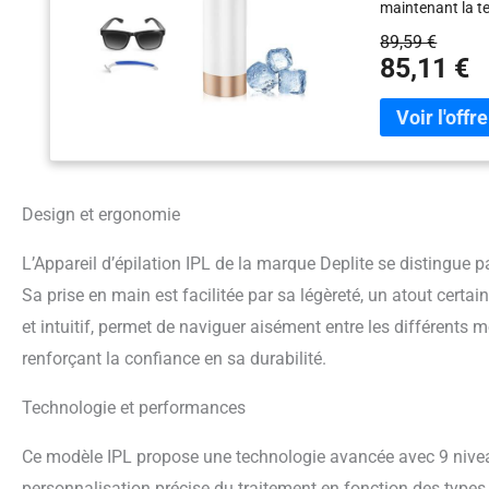
maintenant la te
rougeurs, pour u
89,59 €
Cet épilateur à 
85,11 €
permettant d’ada
dans une plage d
et à maintenir u
pulsée pour fem
sans avoir à appu
Environ 10 minut
Design et ergonomie
dans votre routin
contrôle de l’ap
n’émet des impul
L’Appareil d’épilation IPL de la marque Deplite se distingue pa
plus sûre et sta
Sa prise en main est facilitée par sa légèreté, un atout certain 
cet épilateur la
et intuitif, permet de naviguer aisément entre les différents
pièces, offrant 
peaux claires à
renforçant la confiance en sa durabilité.
poils clairs, rou
moins de 18 ans
Technologie et performances
Ce modèle IPL propose une technologie avancée avec 9 nivea
personnalisation précise du traitement en fonction des types d