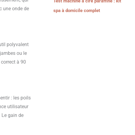
Test machine à cire paraffine : kit
ec une onde de
spa à domicile complet
util polyvalent
 jambes ou le
correct à 90
ntir : les poils
ce utilisateur
. Le gain de