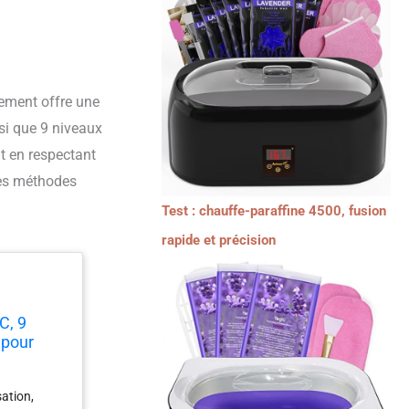
sement offre une
si que 9 niveaux
ut en respectant
des méthodes
Test : chauffe-paraffine 4500, fusion
rapide et précision
C, 9
 pour
e
sation,