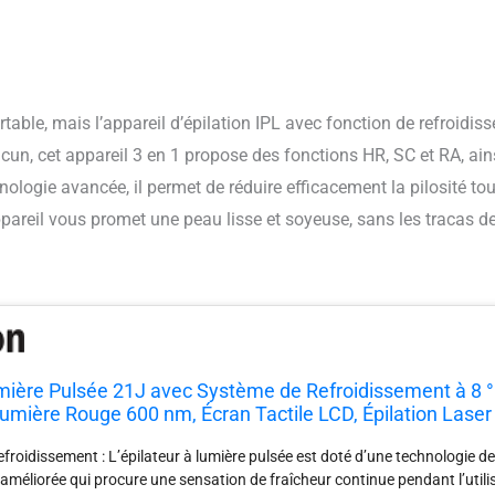
rtable, mais l’appareil d’épilation IPL avec fonction de refroidis
un, cet appareil 3 en 1 propose des fonctions HR, SC et RA, ain
ologie avancée, il permet de réduire efficacement la pilosité to
areil vous promet une peau lisse et soyeuse, sans les tracas 
mière Pulsée 21J avec Système de Refroidissement à 8 °
umière Rouge 600 nm, Écran Tactile LCD, Épilation Laser
s, Maillot, Femmes et Hommes, Blanc
froidissement : L’épilateur à lumière pulsée est doté d’une technologie d
améliorée qui procure une sensation de fraîcheur continue pendant l’utili