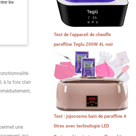
iter les
lables :
 21 J,
lumière
 sa repousse
mière
Test de l’appareil de chauffe
ges zones
paraffine Teglu 200W 4L noir
pide.
acilement
e le
ère pulsée
utilisation
fonctionnalité.
 impulsions,
 à la fois clair
mplacer des
 immédiatement,
nvient aux
dé pour les
nnes de
Test : jojocosmo bain de paraffine 4
litres avec technologie LED
 permet une
dissement, qui