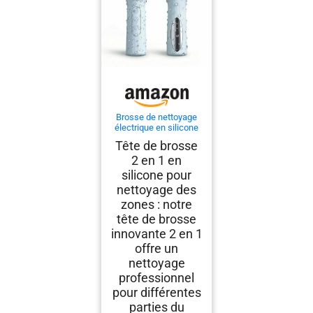
Brosse de nettoyage
électrique en silicone
pour le visage avec
Tête de brosse
fonction chauffante à
2 en 1 en
45 °C et tête de brosse
2 en 1, 3 niveaux
silicone pour
d'intensité, étanche
nettoyage des
IPX7, rechargeable via
charge magnétique
zones : notre
pour un
tête de brosse
innovante 2 en 1
offre un
nettoyage
professionnel
pour différentes
parties du