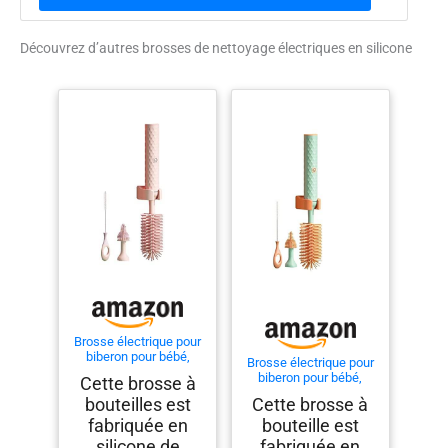
Découvrez d’autres brosses de nettoyage électriques en silicone
Brosse électrique pour
biberon pour bébé,
Brosse électrique pour
Ensemble de brosses
biberon pour bébé,
Cette brosse à
électriques en Silicone,
Ensemble de brosses
bouteilles est
Cette brosse à
Brosse de Nettoyage
électriques en Silicone,
de biberon, Brosse de
fabriquée en
bouteille est
Brosse de Nettoyage
Nettoyage de biberon,
de biberon, Brosse de
silicone de
fabriquée en
Brosse de Nettoyage