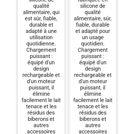
Nettoyage de biberon,
de Paille
qualité
silicone de
Brosse de Nettoyage
de Paille
alimentaire, qui
qualité
est sûr, fiable,
alimentaire, sûr,
durable et
fiable, durable
adapté à une
et adapté pour
utilisation
un usage
quotidienne.
quotidien.
Chargement
Chargement
puissant :
puissant :
équipé d'un
équipé d'un
design
design
rechargeable et
rechargeable et
d'un moteur
d'un moteur
puissant, il
puissant, il
élimine
élimine
facilement le lait
facilement le lait
tenace et les
tenace et les
résidus des
résidus des
biberons et
biberons et
autres
autres
accessoires
accessoires