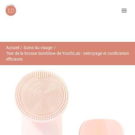
Aller
R
au
e
contenu
c
h
e
r
Accueil
Soins du visage
Test de la brosse SoniGlow de YouthLab : nettoyage et tonification
c
efficaces
h
e
r