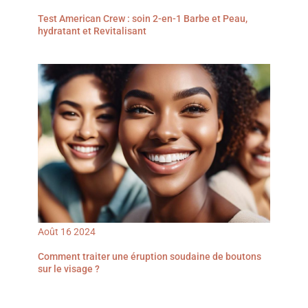
Test American Crew : soin 2-en-1 Barbe et Peau,
hydratant et Revitalisant
Août
16
2024
Comment traiter une éruption soudaine de boutons
sur le visage ?