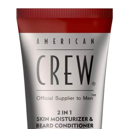
de la peau et s'éteint
beauté à domicile. Un
automatiquement après 5
cadeau idéal pour de
minutes d'inactivité pour
nombreuses occasions
plus d'efficacité
festives.
énergétique et de
sécurité. Rappel amical :
rechargez rapidement
l'appareil lorsque la
batterie est faible afin de
garantir des
performances de vibration
constantes.