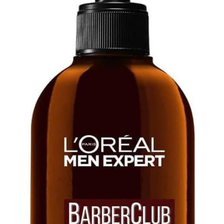
verte (525 nm) lisse les
œdèmes, de lifting et de
【Sécurité & Efficacité】
ridules;la lumière violette
raffermissement de la
Avant la première
(390 nm) favorise la
peau. Restaure
utilisation, réalisez un
détoxification;la lumière
efficacement l'élasticité
test de sensibilité
jaune (590 nm) améliore
et l'éclat de la peau.
cutanée sur l’intérieur du
la pigmentation;la lumière
Favorise l'absorption des
bras. Utilisez toujours
bleu clair (490 nm)
produits de soin de la
l’appareil avec des soins
soulage les tensions
peau. ❤【Technologies
comme tonique, sérum ou
cutanées;la lumière
LED à lumière rouge et à
crème hydratante pour
blanche (mix) procure une
lumière bleue】 La
renforcer l’effet. Les
relaxation profonde.
lumière rouge est utile
premiers résultats
【Chauffage à
pour raffermir et rajeunir
apparaissent
température constante】
la peau. Il aidera
généralement après 4 à 8
Le mode HOT et la
également à réparer la
semaines d’utilisation
fonction lumière
couche de collagène
régulière – les résultats
bleue/bleu clair du
endommagée. La lumière
peuvent varier d’une
appareil massage LED
bleue sert à éliminer
personne à l’autre.--
maintiennent une
l'acné. C'est un anti-
Remarque : Les produits
température constante de
inflammatoire. Il aide
de soin ou hydrogels ne
45 °C afin de favoriser la
également à réduire les
sont pas inclus.
circulation sanguine, de
rougeurs et à éliminer les
【Compatibilité
stimuler l'activité du
marques d'acné. Cette
Optimale】Cet appareil
collagène et des
technologie
visage radiofréquence
fibroblastes, d'accélérer
révolutionnaire répare les
beauté massage a été
l'absorption des
fibres de collagène et
spécialement conçu pour
nutriments et de faciliter
d'élastine de l'intérieur
le visage et le cou. Il
l'élimination des déchets
vers l'extérieur. C'est le
convient à divers
métaboliques. Cela
meilleur outil pour faire
problèmes cutanés :
contribue à atténuer les
passer votre peau au
premiers signes de l’âge,
rides et le relâchement
niveau supérieur. ❤【3
teint terne, gonflements