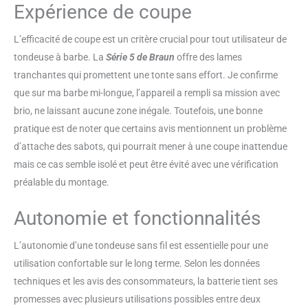
cette tondeuse pour hommes est
Expérience de coupe
100 % étanche pour un
nettoyage facile. Elle est équipée
L’efficacité de coupe est un critère crucial pour tout utilisateur de
d’une puissante batterie Li-Ion
tondeuse à barbe. La
Série 5 de Braun
offre des lames
qui offre 100 minutes
tranchantes qui promettent une tonte sans effort. Je confirme
d'autonomie, de lames ultra
affûtées et est fournie avec une
que sur ma barbe mi-longue, l’appareil a rempli sa mission avec
pochette zippée de rangement
brio, ne laissant aucune zone inégale. Toutefois, une bonne
pratique est de noter que certains avis mentionnent un problème
d’attache des sabots, qui pourrait mener à une coupe inattendue
mais ce cas semble isolé et peut être évité avec une vérification
préalable du montage.
Autonomie et fonctionnalités
L’autonomie d’une tondeuse sans fil est essentielle pour une
utilisation confortable sur le long terme. Selon les données
techniques et les avis des consommateurs, la batterie tient ses
promesses avec plusieurs utilisations possibles entre deux