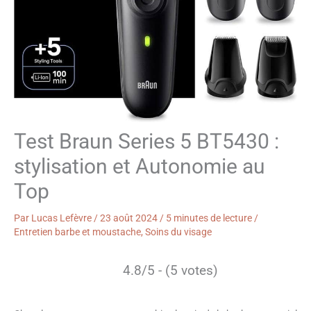
Test Braun Series 5 BT5430 :
stylisation et Autonomie au
Top
Par
Lucas Lefèvre
/
23 août 2024
/
5 minutes de lecture
/
Entretien barbe et moustache
,
Soins du visage
4.8/5 - (5 votes)