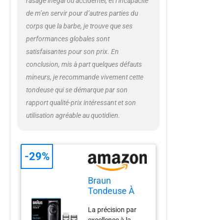
rasage inégal ou accidentel, et l’incapacité
rangement
de m’en servir pour d’autres parties du
corps que la barbe, je trouve que ses
performances globales sont
satisfaisantes pour son prix. En
conclusion, mis à part quelques défauts
mineurs, je recommande vivement cette
tondeuse qui se démarque par son
rapport qualité-prix intéressant et son
utilisation agréable au quotidien.
-29%
Braun
Tondeuse À
Barbe Series 5
La précision par
BT5430,