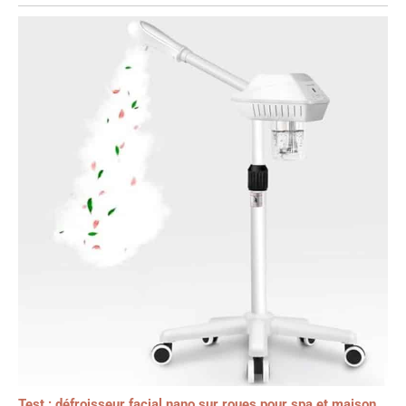
Test : défroisseur facial nano sur roues pour spa et maison