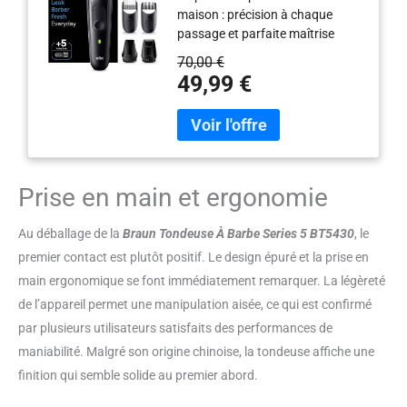
maison : précision à chaque
Stylisation, 100 Minutes
passage et parfaite maîtrise
D’autonomie
avec la tondeuse à barbe Series
70,00 €
5 de Braun et parfaite maîtrise
49,99 €
avec la tondeuse à barbe Series
5 de Braun Des finitions
impeccables à chaque passage :
la lame ultra-affûtée permet de
tailler uniformément tout type de
barbe Une maîtrise parfaite à
Prise en main et ergonomie
portée de main : choisissez
parmi les 40 réglages de
Au déballage de la
Braun Tondeuse À Barbe Series 5 BT5430
, le
longueurs par intervalles de 0,5
premier contact est plutôt positif. Le design épuré et la prise en
mm avec le bouton Precision
main ergonomique se font immédiatement remarquer. La légèreté
Wheel Taillez et sculptez votre
barbe avec précision chez vous :
de l’appareil permet une manipulation aisée, ce qui est confirmé
les outils de stylisation aident à
par plusieurs utilisateurs satisfaits des performances de
réaliser des lignes précises et à
maniabilité. Malgré son origine chinoise, la tondeuse affiche une
couper la barbe de façon
finition qui semble solide au premier abord.
régulière, pour des finitions
impeccables Conçue pour durer :