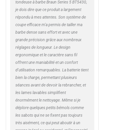
stylisation aident à
tondeuse à barbe Braun Series 5 BT5430,
réaliser des lignes
je dois dire que ce produit a largement
précises et à
répondu à mes attentes. Son système de
couper la barbe de
façon régulière,
coupe efficace m’a permis de tailler ma
pour des finitions
barbe dense sans effort et avec une
impeccables
grande précision grâce aux nombreux
Conçue pour durer
réglages de longueur. Le design
: cette tondeuse
pour hommes est
ergonomique et le caractère sans fil
100 % étanche
offrent une maniabilité et un confort
pour un nettoyage
d’utilisation remarquables. La batterie tient
facile. Elle est
bien la charge, permettant plusieurs
équipée d’une
séances avant de devoir la rebrancher, et
puissante batterie
Li-Ion qui offre 100
les lames lavables simplifient
minutes
énormément le nettoyage. Même si je
d'autonomie, de
déplore quelques petits bémols comme
lames ultra
les sabots qui ne se fixent pas toujours
affûtées et est
fournie avec une
très aisément, ce qui peut aboutir à un
pochette zippée de