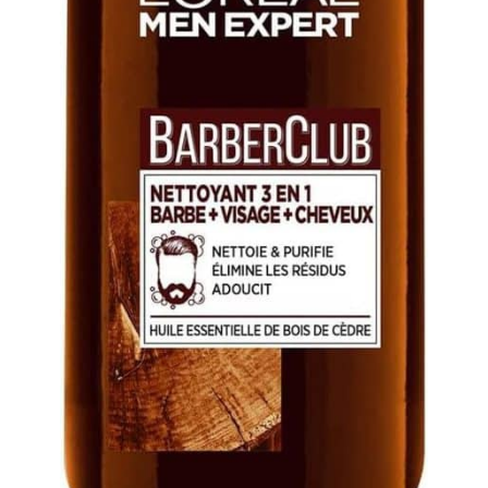
crée des contours et des
motifs nets pour un look
plus personnalisé. Elle est
utilisée comme
accessoire de coiffure
dans de nombreux salons
de coiffure à travers le
monde depuis de
nombreuses années.
Cadeau idéal pour les
hommes, les maris, les
petits amis et les pères
pour le Nouvel An, Noël,
l'anniversaire de mariage,
l'anniversaire, la Saint-
Valentin et la fête des
pères.