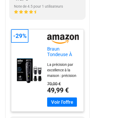
Note de 4.5 pour 1 utilisateurs
-29%
Braun
Tondeuse À
Barbe Series 5
La précision par
BT5430,
excellence à la
Tondeuse
maison : précision
Pour Hommes
à chaque passage
Avec Outils De
70,00 €
et parfaite maîtrise
Stylisation,
49,99 €
avec la tondeuse à
100 Minutes
barbe Series 5 de
D’autonomie
Braun et parfaite
maîtrise avec la
tondeuse à barbe