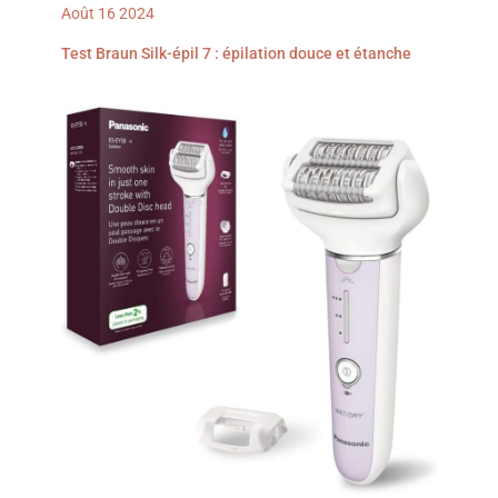
votre mère ou une amie.
Août
16
2024
Si vous avez des
questions concernant
Test Braun Silk-épil 7 : épilation douce et étanche
notre tondeuse facial et
tondeuse à sourcils,
n’hésitez pas à nous
contacter.