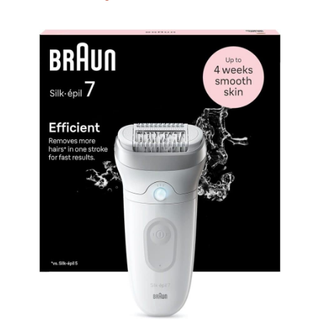
les amoureuses du
maquillage, il crée une
base impeccable pour un
fond de teint uniforme.
Notre solution simplifie
votre routine d'épilation
visage femme.
【Compact et Toujours
Prêt】​Discret, léger et
facile à transporter —
glissez-le dans votre sac
à main ou votre valise
pour un soin où que vous
alliez. Sa recharge par
USB vous évite de
changer constamment les
batteries, et sa LED
intégrée​ éclaire chaque
courbe du visage pour un
épilage précis et sans
faux pas. 【Service Après-
Vente & Cadeau Idéal】​
Notre rasoir visage et
sourcils pour femmes est
accompagné d'une
garantie à vie​ sans tracas
pour tout défaut de
produit. C’est également
un cadeau attentionné​
pour votre petite amie,