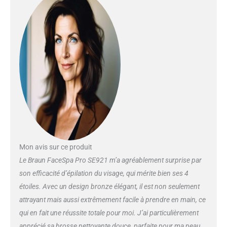
Portable et rechargeable, idéal
pour transporter n’importe où
PRIMÉ PLUSIEURS FOIS :
Produit primé plusieurs fois et
recommandé par Skin Health
Alliance
Mon avis sur ce produit
Le Braun FaceSpa Pro SE921 m’a agréablement surprise par
son efficacité d’épilation du visage, qui mérite bien ses 4
étoiles. Avec un design bronze élégant, il est non seulement
attrayant mais aussi extrêmement facile à prendre en main, ce
qui en fait une réussite totale pour moi. J’ai particulièrement
apprécié sa brosse nettoyante douce, parfaite pour ma peau