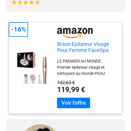
-16%
Braun Epilateur Visage
Pour Femme FaceSpa
Pro SE921 Bronze
LE PREMIER AU MONDE :
Premier épilateur visage et
nettoyant au monde PEAU
ÉCLATANTE : La combinaison
142,63 €
des différents accessoires vous
119,99 €
aide à obtenir une peau radieuse
et lumineuse SOINS DU VISAGE
COMPLETS : Stimulez votre peau
pour améliorer la circulation
sanguine, épilez pour une peau
lisse, tonifiez pour un meilleur
teint UTILISATION PRATIQUE :