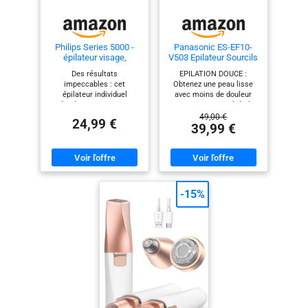
Philips Series 5000 -
Panasonic ES-EF10-
épilateur visage,
V503 Epilateur Sourcils
épilateur individuel
et Poils du Visage pour
Des résultats
EPILATION DOUCE :
pour femme, sans fil et
Femmes, Épilateur
impeccables : cet
Obtenez une peau lisse
compact, avec tête
Sourcils, Lumière LED,
épilateur individuel
avec moins de douleur
hypoallergénique,
Design Stylo Compact,
spécialement conçu pour
qu'avec une pince à épiler
épilation douce et
Piles AA, Lilas
les femmes élimine en
grâce à cet épilateur pour
49,00 €
rapide du visage,
24,99 €
douceur les poils les plus
femmes, conçu pour une
39,99 €
retouches faciles,
fins situés sur la lèvre
épilation douce des
modèle BRR454/00
supérieure, le menton, les
sourcils et du visage
joues et la mâchoire.
RETIRE LES POILS FINS :
Tellement facile ! Douceur
Capturez les poils courts
et rapidité : la tête
et fins grâce aux pointes
hypoallergénique à 360
alignées avec précision,
-15%
degrés° offre aux femmes
pour une peau lisse et des
une épilation efficace du
sourcils bien définis LED
visage, pour des résultats
DE PRÉCISION : Ciblez
impeccables et sans
même les poils fins et
douleur¹ ; plus rapide que
difficiles à voir grâce à la
la pince à épiler, plus doux
lumière LED intégrée de
que la cire² Précision :
cet épilateur sans fil, pour
avec son miroir intégré et
une épilation précise
sa lumière LED circulaire,
DESIGN EN FORME DE
cet épilateur pour le
STYLO : Découvrez le
visage est ultra-facile à
design ergonomique en