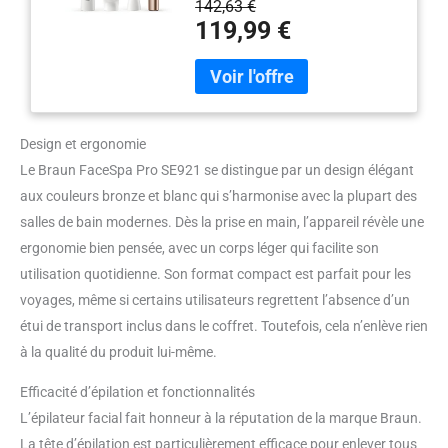
142,63 €
des différents accessoires vous
119,99 €
aide à obtenir une peau radieuse
et lumineuse SOINS DU VISAGE
COMPLETS : Stimulez votre peau
pour améliorer la circulation
sanguine, épilez pour une peau
lisse, tonifiez pour un meilleur
Design et ergonomie
teint UTILISATION PRATIQUE :
Le Braun FaceSpa Pro SE921 se distingue par un design élégant
Portable et rechargeable, idéal
aux couleurs bronze et blanc qui s’harmonise avec la plupart des
pour transporter n’importe où
salles de bain modernes. Dès la prise en main, l’appareil révèle une
PRIMÉ PLUSIEURS FOIS :
ergonomie bien pensée, avec un corps léger qui facilite son
Produit primé plusieurs fois et
recommandé par Skin Health
utilisation quotidienne. Son format compact est parfait pour les
Alliance
voyages, même si certains utilisateurs regrettent l’absence d’un
étui de transport inclus dans le coffret. Toutefois, cela n’enlève rien
à la qualité du produit lui-même.
Efficacité d’épilation et fonctionnalités
L’épilateur facial fait honneur à la réputation de la marque Braun.
La tête d’épilation est particulièrement efficace pour enlever tous