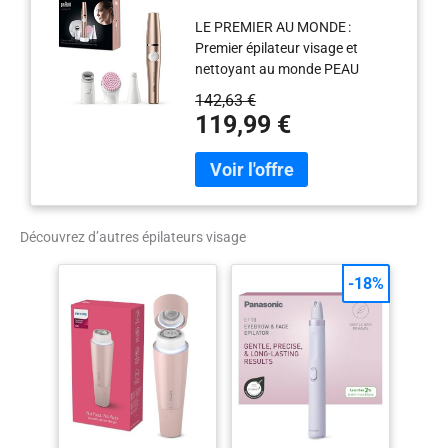
Pro SE921 Bronze
LE PREMIER AU MONDE :
Premier épilateur visage et
nettoyant au monde PEAU
ÉCLATANTE : La combinaison
142,63 €
des différents accessoires vous
119,99 €
aide à obtenir une peau radieuse
et lumineuse SOINS DU VISAGE
COMPLETS : Stimulez votre peau
pour améliorer la circulation
sanguine, épilez pour une peau
lisse, tonifiez pour un meilleur
Découvrez d’autres épilateurs visage
teint UTILISATION PRATIQUE :
Portable et rechargeable, idéal
-18%
pour transporter n’importe où
PRIMÉ PLUSIEURS FOIS :
Produit primé plusieurs fois et
recommandé par Skin Health
Alliance