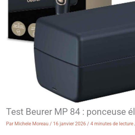
Test Beurer MP 84 : ponceuse é
Par
Michele Moreau
/
16 janvier 2026
/
4 minutes de lecture