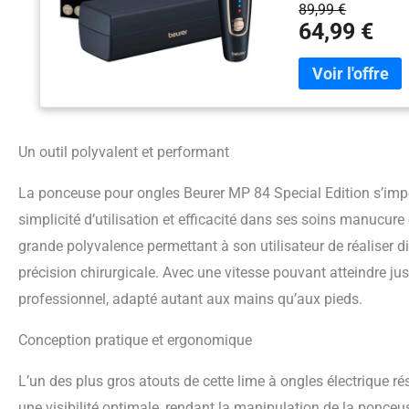
grâce à la batterie 
89,99 €
des ongles sans câb
64,99 €
UTILISATEURS : le k
en feutre - de la fr
ongles ÉTUI INCLUS 
set d'ongles de mani
accessoires y sont
l'appareil de soin d
Un outil polyvalent et performant
rotation allant jusqu
La ponceuse pour ongles Beurer MP 84 Special Edition s’imp
simplicité d’utilisation et efficacité dans ses soins manucure
grande polyvalence permettant à son utilisateur de réaliser dive
précision chirurgicale. Avec une vitesse pouvant atteindre ju
professionnel, adapté autant aux mains qu’aux pieds.
Conception pratique et ergonomique
L’un des plus gros atouts de cette lime à ongles électrique r
une visibilité optimale, rendant la manipulation de la ponce