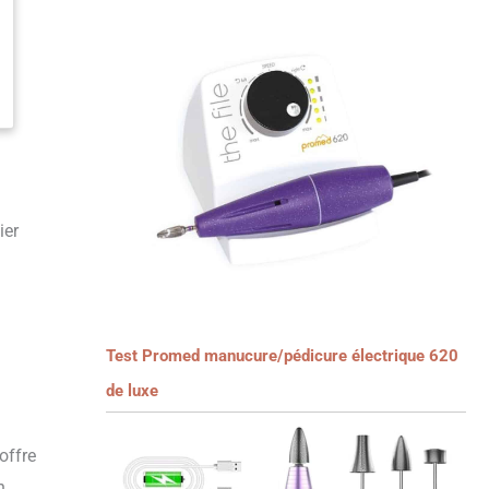
ier
Test Promed manucure/pédicure électrique 620
de luxe
offre
n