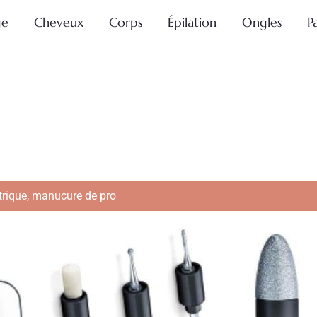
ge
Cheveux
Corps
Épilation
Ongles
P
trique, manucure de pro