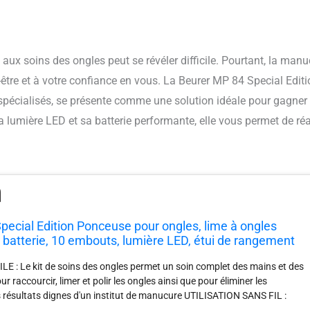
x soins des ongles peut se révéler difficile. Pourtant, la manu
être et à votre confiance en vous. La Beurer MP 84 Special Editi
pécialisés, se présente comme une solution idéale pour gagner
 lumière LED et sa batterie performante, elle vous permet de réa
pecial Edition Ponceuse pour ongles, lime à ongles
c batterie, 10 embouts, lumière LED, étui de rangement
 4400 tr/min, pour la manucure et pédicure
 : Le kit de soins des ongles permet un soin complet des mains et des
ur raccourcir, limer et polir les ongles ainsi que pour éliminer les
es résultats dignes d'un institut de manucure UTILISATION SANS FIL :