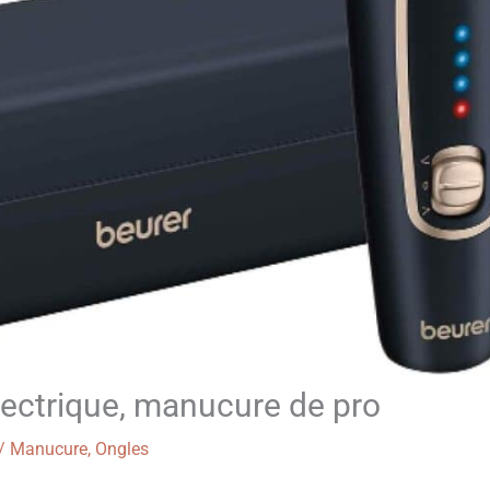
lectrique, manucure de pro
/
Manucure
,
Ongles