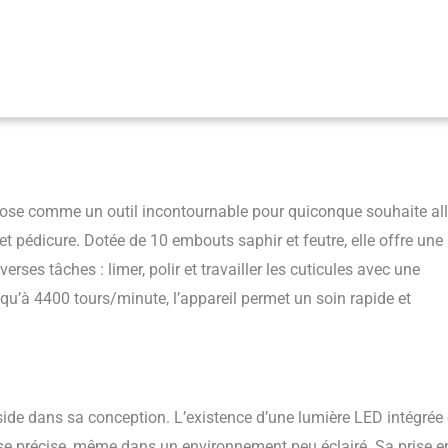
de haute qualité d'une autonomie de 2 heures, tu peux réaliser tes soins
le gênant et recharger ensuite facilement l'appareil de manucure 10
it manucure est livré avec 10 accessoires de haute qualité en saphir et
aise à ongles à l'extracteur de callosités en passant par la ponceuse à
: dans l'étui de chargement et de rangement fourni, tu peux ranger le
ère pratique après l'utilisation et recharger la batterie - tous les
 rangés en toute sécurité et toujours à portée de main PERFORMANT :
es mains et des pieds dispose de 3 niveaux de vitesse avec une vitesse de
'à 4400 tr/min et élimine ainsi les callosités et les durillons épais
ose comme un outil incontournable pour quiconque souhaite all
 et pédicure. Dotée de 10 embouts saphir et feutre, elle offre une
rses tâches : limer, polir et travailler les cuticules avec une
squ’à 4400 tours/minute, l’appareil permet un soin rapide et
éside dans sa conception. L’existence d’une lumière LED intégrée 
use précise, même dans un environnement peu éclairé. Sa prise e