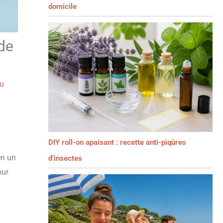
domicile
 de
du
DIY roll-on apaisant : recette anti-piqûres
en un
d’insectes
our