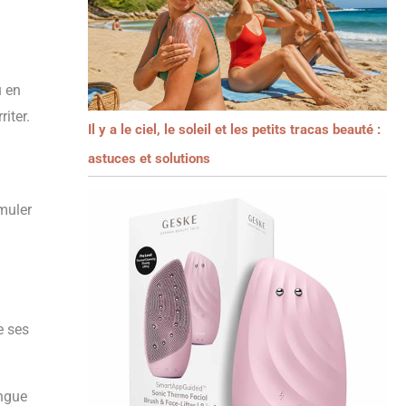
u en
iter.
Il y a le ciel, le soleil et les petits tracas beauté :
astuces et solutions
muler
n
e ses
ingue