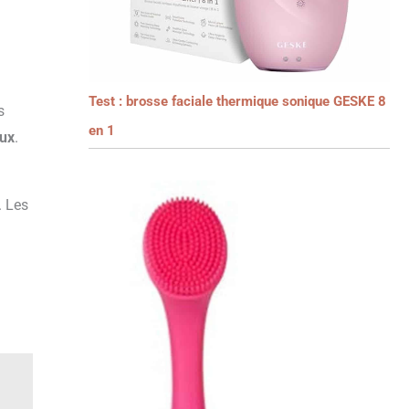
Test : brosse faciale thermique sonique GESKE 8
s
en 1
ux
.
. Les