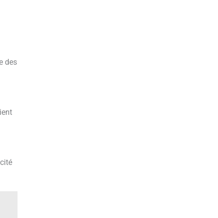
e des
ient
cité