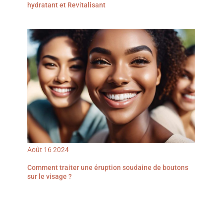
hydratant et Revitalisant
Août
16
2024
Comment traiter une éruption soudaine de boutons
sur le visage ?