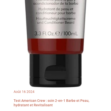
Août
16
2024
Test American Crew : soin 2-en-1 Barbe et Peau,
hydratant et Revitalisant