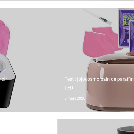
noir
Test : jojocosmo bain de paraffin
LED
8 mars 2026