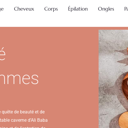
ge
Cheveux
Corps
Épilation
Ongles
P
é
emmes
e quête de beauté et de
itable caverne d’Ali Baba