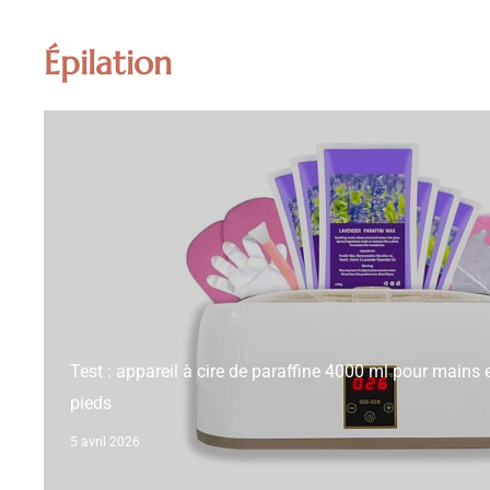
Épilation
Test : appareil à cire de paraffine 4000 ml pour mains 
pieds
5 avril 2026