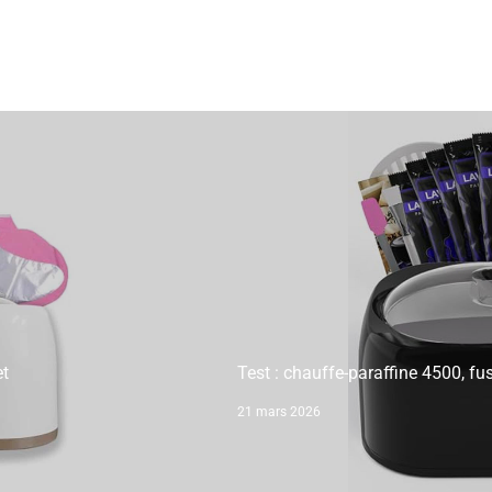
et
Test : chauffe-paraffine 4500, fu
21 mars 2026