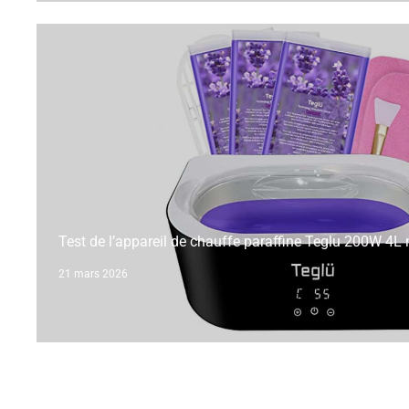
Test de l’appareil de chauffe paraffine Teglu 200W 4L 
21 mars 2026