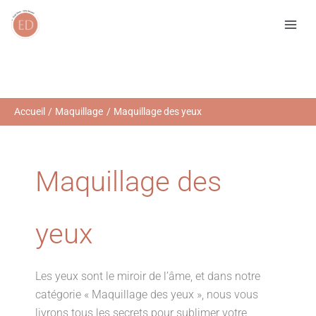
Aller
R
au
e
contenu
c
h
e
r
Accueil
Maquillage
Maquillage des yeux
c
h
e
Maquillage des
r
yeux
Les yeux sont le miroir de l’âme, et dans notre
catégorie « Maquillage des yeux », nous vous
livrons tous les secrets pour sublimer votre