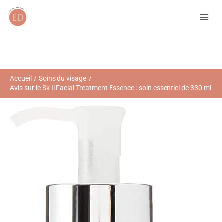
Aller
R
au
e
contenu
c
h
e
r
Accueil
Soins du visage
Avis sur le Sk Ii Facial Treatment Essence : soin essentiel de 330 ml
c
h
e
r