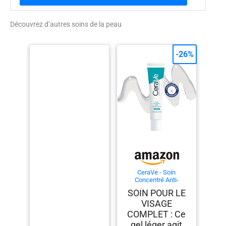
Découvrez d’autres soins de la peau
-26%
CeraVe - Soin
Concentré Anti-
Imperfections Visage,
SOIN POUR LE
Réduit Boutons Liés à
VISAGE
l'Acné, Acide
Salicylique, AHA, BHA,
COMPLET : Ce
Céramides Acide
gel léger agit
Hyaluronique,