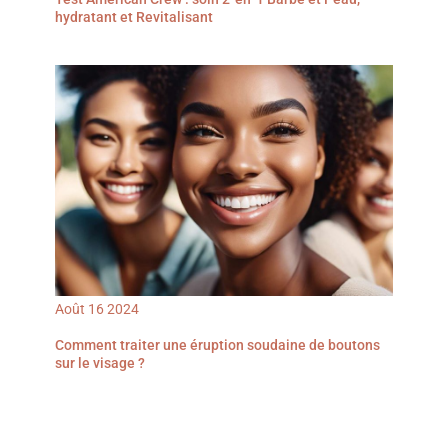
hydratant et Revitalisant
Août
16
2024
Comment traiter une éruption soudaine de boutons
sur le visage ?