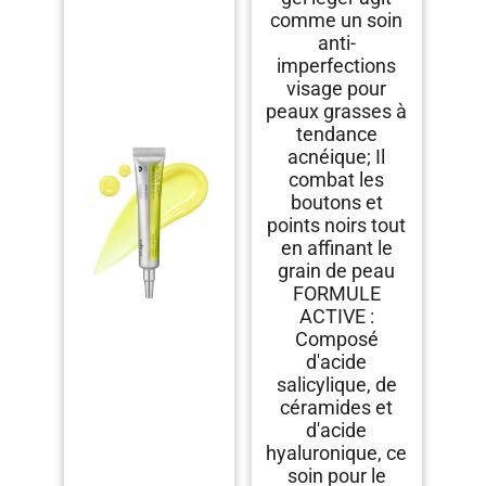
Hydratation, Peau à
comme un soin
Imperfection et à
anti-
Tendance Acnéique
imperfections
visage pour
peaux grasses à
tendance
acnéique; Il
combat les
boutons et
points noirs tout
en affinant le
grain de peau
FORMULE
ACTIVE :
Composé
d'acide
salicylique, de
céramides et
d'acide
hyaluronique, ce
soin pour le