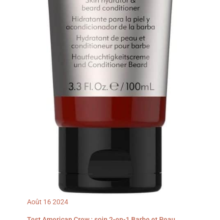
Août
16
2024
Test American Crew : soin 2-en-1 Barbe et Peau,