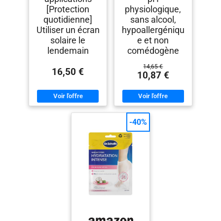
[Protection
physiologique,
quotidienne]
sans alcool,
Utiliser un écran
hypoallergéniqu
solaire le
e et non
lendemain
comédogène
14,65 €
16,50 €
10,87 €
-40%