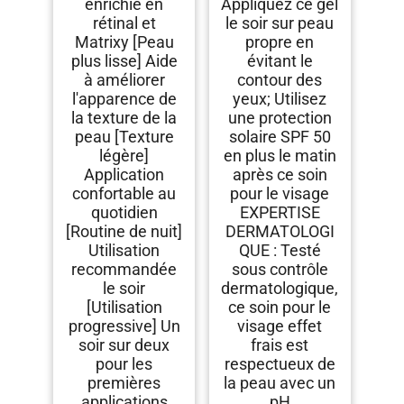
enrichie en
Appliquez ce gel
rétinal et
le soir sur peau
Matrixy [Peau
propre en
plus lisse] Aide
évitant le
à améliorer
contour des
l'apparence de
yeux; Utilisez
la texture de la
une protection
peau [Texture
solaire SPF 50
légère]
en plus le matin
Application
après ce soin
confortable au
pour le visage
quotidien
EXPERTISE
[Routine de nuit]
DERMATOLOGI
Utilisation
QUE : Testé
recommandée
sous contrôle
le soir
dermatologique,
[Utilisation
ce soin pour le
progressive] Un
visage effet
soir sur deux
frais est
pour les
respectueux de
premières
la peau avec un
applications
pH