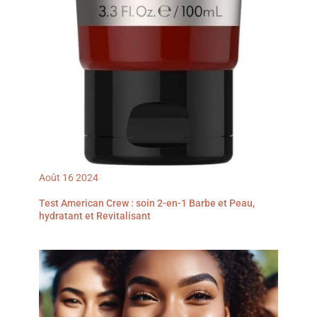
Août
16
2024
Test American Crew : soin 2-en-1 Barbe et Peau,
hydratant et Revitalisant