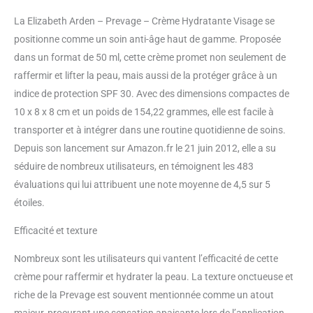
agressions environnementales
La Elizabeth Arden – Prevage – Crème Hydratante Visage se
SOIN ANTI-ÂGE: Le soin pour le
positionne comme un soin anti-âge haut de gamme. Proposée
visage Prevage , aide à protéger
la peau contre les dommages
dans un format de 50 ml, cette crème promet non seulement de
causés par le soleil : rides, ridules
raffermir et lifter la peau, mais aussi de la protéger grâce à un
et dépigmentation Corrigez les
indice de protection SPF 30. Avec des dimensions compactes de
dommages cutanés du passé et
10 x 8 x 8 cm et un poids de 154,22 grammes, elle est facile à
protégez le futur de votre peau
avec ce skincare Cette crème
transporter et à intégrer dans une routine quotidienne de soins.
hydratante visage combat le
Depuis son lancement sur Amazon.fr le 21 juin 2012, elle a su
vieillissement de la peau avec
séduire de nombreux utilisateurs, en témoignent les 483
l’Idébénone, qui diminue
évaluations qui lui attribuent une note moyenne de 4,5 sur 5
considérablement les fines
ridules, les rides et les
étoiles.
dommages cutanés causés par
Efficacité et texture
le soleil POUR PEAUX SÈCHES:
Le skincare Prevage , permet de
Nombreux sont les utilisateurs qui vantent l’efficacité de cette
nourrir les peaux sèches avec
une hydratation intensive Grâce
crème pour raffermir et hydrater la peau. La texture onctueuse et
à cette crème hydratante visage,
riche de la Prevage est souvent mentionnée comme un atout
la peau est douce, lisse, et