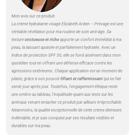
considérablement les fines
ridules, les rides et les
Mon avis sur ce produit
dommages cutanés causés par
le soleil POUR PEAUX SÈCHES:
La crème hydratante visage Elizabeth Arden – Prevage est une
Le skincare Prevage , permet de
véritable révélation pour ma routine de soin anti-âge. Sa
nourrir les peaux sèches avec
texture
onctueuse et riche
apporte un confort immédiat à ma
une hydratation intensive Grâce
peau, la laissant apaisée et parfaitement hydratée. Avec un
à cette crème hydratante visage,
la peau est douce, lisse, et
indice de protection SPF 30, elle se fond aisément dans mon
resplendissante de santé
quotidien tout en offrant une défense efficace contre les
Retrouvez l'éclat de votre
agressions extérieures. Chaque application est un moment de
jeunesse grâce à ce soin pour le
plaisir, grâce à son pouvoir
liftant et raffermissant
qui se fait
visage UTILISATION: Appliquer la
crème hydratante visage
sentir jour après jour. Toutefois, l’engagement éthique reste
Prevage , afin de transformer
une ombre au tableau, l’inquiétude quant aux tests sur les
l'apparence de votre peau Ce
animaux venant entacher ce produit par ailleurs irréprochable.
skincare peut être utilisé en
Néanmoins, la qualité exceptionnelle de cette crème demeure
complément du soin pour le
visage Superstart Booster
indéniable, et je suis conquise par ses résultats visibles et
Rénovateur de Peau Cette crème
durables sur ma peau.
permet de corriger, protéger et