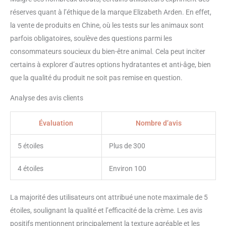
Retrouvez une peau jeune et
protégée grâce notre soin pour le
réserves quant à l’éthique de la marque Elizabeth Arden. En effet,
visage Prevage
la vente de produits en Chine, où les tests sur les animaux sont
parfois obligatoires, soulève des questions parmi les
consommateurs soucieux du bien-être animal. Cela peut inciter
certains à explorer d’autres options hydratantes et anti-âge, bien
que la qualité du produit ne soit pas remise en question.
Analyse des avis clients
Évaluation
Nombre d’avis
5 étoiles
Plus de 300
4 étoiles
Environ 100
La majorité des utilisateurs ont attribué une note maximale de 5
étoiles, soulignant la qualité et l’efficacité de la crème. Les avis
positifs mentionnent principalement la texture agréable et les