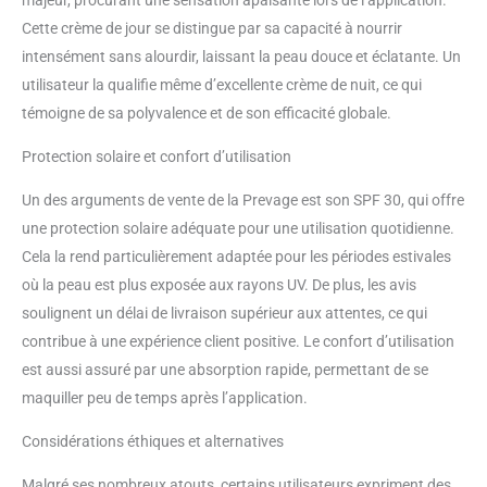
majeur, procurant une sensation apaisante lors de l’application.
resplendissante de santé
Cette crème de jour se distingue par sa capacité à nourrir
Retrouvez l'éclat de votre
jeunesse grâce à ce soin pour le
intensément sans alourdir, laissant la peau douce et éclatante. Un
visage UTILISATION: Appliquer la
utilisateur la qualifie même d’excellente crème de nuit, ce qui
crème hydratante visage
témoigne de sa polyvalence et de son efficacité globale.
Prevage , afin de transformer
l'apparence de votre peau Ce
Protection solaire et confort d’utilisation
skincare peut être utilisé en
complément du soin pour le
Un des arguments de vente de la Prevage est son SPF 30, qui offre
visage Superstart Booster
une protection solaire adéquate pour une utilisation quotidienne.
Rénovateur de Peau Cette crème
Cela la rend particulièrement adaptée pour les périodes estivales
permet de corriger, protéger et
réparer RESULTATS ATTENDUS:
où la peau est plus exposée aux rayons UV. De plus, les avis
La crème hydratante visage
soulignent un délai de livraison supérieur aux attentes, ce qui
Prevage , nourrit la peau par une
contribue à une expérience client positive. Le confort d’utilisation
hydratation intense Ce soin pour
est aussi assuré par une absorption rapide, permettant de se
le visage réduit l’aspect des rides
et des ridules et offre une
maquiller peu de temps après l’application.
protection à large spectre contre
Considérations éthiques et alternatives
les rayons UVA/UVB, grâce à sa
protection solaire SPF 30
Malgré ses nombreux atouts, certains utilisateurs expriment des