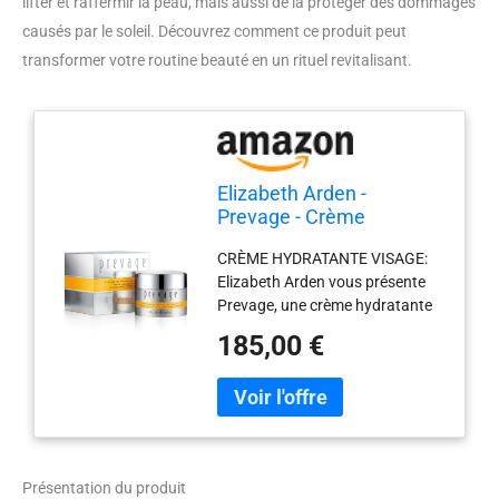
lifter et raffermir la peau, mais aussi de la protéger des dommages
causés par le soleil. Découvrez comment ce produit peut
transformer votre routine beauté en un rituel revitalisant.
Elizabeth Arden -
Prevage - Crème
Hydratante Visage - Soin
CRÈME HYDRATANTE VISAGE:
pour le Visage Anti-Âge -
Elizabeth Arden vous présente
Skincare Liftant et
Prevage, une crème hydratante
Raffermissant - Indice de
visage qui aide à lisser et à
protection SPF 30 - 50 ml
185,00 €
retexturer la peau Première ligne
de soins cosméceutiques
d’Elizabeth Arden, ce soin
skincare à base d’Idébénone, le
plus puissant antioxydant, cible
les signes de dommages
Présentation du produit
cutanés provoqués par les