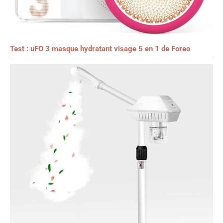
Test : uFO 3 masque hydratant visage 5 en 1 de Foreo