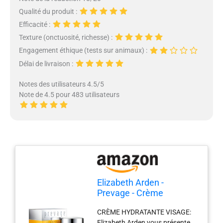
Qualité du produit :
Efficacité :
Texture (onctuosité, richesse) :
Engagement éthique (tests sur animaux) :
Délai de livraison :
Notes des utilisateurs 4.5/5
Note de 4.5 pour 483 utilisateurs
Elizabeth Arden -
Prevage - Crème
Hydratante Visage - Soin
CRÈME HYDRATANTE VISAGE:
pour le Visage Anti-Âge -
Elizabeth Arden vous présente