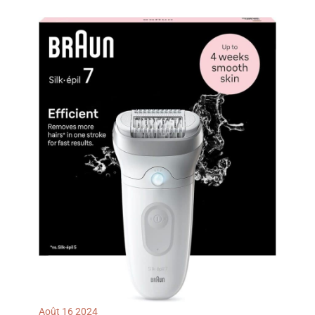
aux salons de beauté
coûteux et aux
désagréments de
l'épilation.
Août
16
2024