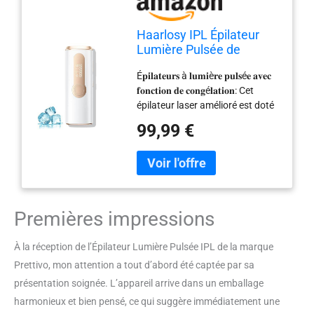
Haarlosy IPL Épilateur
Lumière Pulsée de
Refroidissement, 999,900
É𝐩𝐢𝐥𝐚𝐭𝐞𝐮𝐫𝐬 à 𝐥𝐮𝐦𝐢è𝐫𝐞 𝐩𝐮𝐥𝐬é𝐞 𝐚𝐯𝐞𝐜
Flashs Épilateur Laser
𝐟𝐨𝐧𝐜𝐭𝐢𝐨𝐧 𝐝𝐞 𝐜𝐨𝐧𝐠é𝐥𝐚𝐭𝐢𝐨𝐧: Cet
avec 3 en 1[HR/SC/RA]
épilateur laser amélioré est doté
pour Femme & Homme,
d'une feuille de congélation
9 Niveaux Énergie
99,99 €
intégrée de 𝟓°𝐂 qui active le
Épilation Laser pour
mode de refroidissement dès la
Aisselles/Bikini/Corps,
mise en marche pour refroidir la
GLY07
peau tout en émettant des
impulsions de lumière pour une
expérience glacée, indolore et
Premières impressions
confortable. É𝐩𝐢𝐥𝐚𝐭𝐢𝐨𝐧 𝐬𝐚𝐧𝐬
𝐝𝐨𝐮𝐥𝐞𝐮𝐫, 𝐞𝐧 𝐝𝐨𝐮𝐜𝐞𝐮𝐫: L'épilation
À la réception de l’Épilateur Lumière Pulsée IPL de la marque
laser IPL est l'effet de l'utilisation
Prettivo, mon attention a tout d’abord été captée par sa
de l'IPL pour endommager le
follicule pileux afin d'obtenir une
présentation soignée. L’appareil arrive dans un emballage
épilation permanente. L'appareil
harmonieux et bien pensé, ce qui suggère immédiatement une
IPL (Intense Pulsed Light) le plus