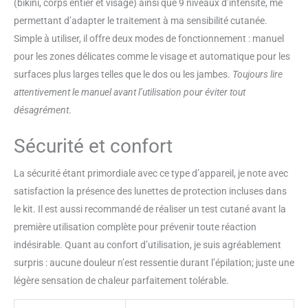
(bikini, corps entier et visage) ainsi que 9 niveaux d’intensité, me
vie. Cliniquement testé, système
permettant d’adapter le traitement à ma sensibilité cutanée.
d'appareil d'épilation IPL est
𝟏𝟎𝟎% 𝐒𝐀𝐅𝐄 à utiliser à la maison
Simple à utiliser, il offre deux modes de fonctionnement : manuel
pour les femmes et les hommes.
pour les zones délicates comme le visage et automatique pour les
Offrir un service client de qualité,
surfaces plus larges telles que le dos ou les jambes.
Toujours lire
n'hésitez pas à nous contacter si
attentivement le manuel avant l’utilisation pour éviter tout
vous avez des questions. 𝟐
𝐌𝐨𝐝𝐞𝐬 𝐢𝐧𝐭𝐞𝐥𝐥𝐢𝐠𝐞𝐧𝐭𝐬 𝐩𝐨𝐮𝐫
désagrément
.
𝐥'𝐞𝐧𝐬𝐞𝐦𝐛𝐥𝐞 𝐝𝐮 𝐜𝐨𝐫𝐩𝐬: L'épilateur à
lumière pulsée dispose d'un
Sécurité et confort
mode automatique (flash
continu) pour le 𝐦𝐚𝐢𝐥𝐥𝐨𝐭, la 𝐥è𝐯𝐫𝐞
La sécurité étant primordiale avec ce type d’appareil, je note avec
𝐬𝐮𝐩é𝐫𝐢𝐞𝐮𝐫𝐞, le 𝐦𝐞𝐧𝐭𝐨𝐧, le 𝐯𝐢𝐬𝐚𝐠𝐞 et
satisfaction la présence des lunettes de protection incluses dans
les 𝐚𝐢𝐬𝐬𝐞𝐥𝐥𝐞𝐬 et d'un mode manuel
le kit. Il est aussi recommandé de réaliser un test cutané avant la
(flash unique) pour le 𝐝𝐨𝐬, la
𝐩𝐨𝐢𝐭𝐫𝐢𝐧𝐞, le 𝐯𝐞𝐧𝐭𝐫𝐞, les 𝐛𝐫𝐚𝐬 et les
première utilisation complète pour prévenir toute réaction
𝐣𝐚𝐦𝐛𝐞𝐬. NE convient PAS pour
indésirable. Quant au confort d’utilisation, je suis agréablement
les sourcils.
surpris : aucune douleur n’est ressentie durant l’épilation; juste une
légère sensation de chaleur parfaitement tolérable.