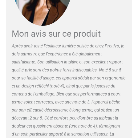
𝐧𝐢𝐯𝐞𝐚𝐮𝐱 𝐝'é𝐧𝐞𝐫𝐠𝐢𝐞: Commencez
par le premier niveau et ajustez
ensuite. L'épilation est
perceptible après 𝟑-𝟒 traitements
et peut atteindre 𝟗𝟓 % après 𝟕-𝟖
Mon avis sur ce produit
traitements. Plus le niveau est
élevé, plus l'intensité est forte et
Après avoir testé l’épilateur lumière pulsée de chez Prettivo, je
meilleurs sont les résultats. Par
dois admettre que l’expérience a été globalement
ailleurs, l'épilateur amélioré
dispose de trois fonctions :
satisfaisante. Son utilisation intuitive et son excellent rapport
𝐇𝐑·𝐒𝐂·𝐑𝐀, ce qui vous permet
qualité-prix sont des points forts indiscutables. Noté 5 sur 5
d'obtenir des résultats en
pour sa facilité d’usage, cet appareil séduit par son ergonomie
matière de soins de la peau tout
et un design réfléchi (noté 4), ainsi que par la justesse du
en éliminant les poils. 𝐄𝐩𝐢𝐥𝐚𝐭𝐢𝐨𝐧
é𝐜𝐨𝐧𝐨𝐦𝐢𝐪𝐮𝐞 à 𝐝𝐨𝐦𝐢𝐜𝐢𝐥𝐞 𝐞𝐭 𝐬𝐞𝐫𝐯𝐢𝐜𝐞
contenu de l’emballage. Bien que ses performances à court
𝐚𝐩𝐫è𝐬-𝐯𝐞𝐧𝐭𝐞 𝐩𝐫𝐨𝐟𝐞𝐬𝐬𝐢𝐨𝐧𝐧𝐞𝐥: Les
terme soient correctes, avec une note de 3, l’appareil pêche
𝟗𝟗𝟗,𝟎𝟎𝟎 flashs mis à niveau sont
par son efficacité décroissante à long terme, qui obtient un
suffisants pour une utilisation à
décevant 2 sur 5. Côté confort, peu d’ombre au tableau : la
vie. Cliniquement testé, système
d'appareil d'épilation IPL est
douleur est quasiment absente (une note de 4), témoignant
𝟏𝟎𝟎% 𝐒𝐀𝐅𝐄 à utiliser à la maison
d’un soin particulier apporté à la sensation utilisateur. La