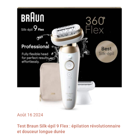
et presque indolore,
recherche et
semaines. [2 Modes de
même sur les zones
développement Inspiré
Fonctionnement]
sensibles, grâce à ses 3
des salons professionnels
L'épilateur laser est
modes d'intensité, Filtre
: développé en
équipé d'un mode
UV intégré Séances de la
collaboration avec des
automatique qui permet
tête au pieds : traitez vos
experts, l'épilateur à
de couvrir rapidement de
jambes, aisselles, bras,
lumière pulsée Philips
grandes zones telles que
torse, dos, visage et
Lumea a été testé sur
les bras, les jambes et le
même le maillot, avec ses
plus de 3 000 femmes Le
dos, ainsi que d'un mode
têtes dédiées Conçu en
kit comprend : 1 épilateur
manuel qui convient au
Allemagne et fabriqué au
à lumière pulsée Philips
traitement précis de
Royaume-Uni Inclut 1
Lumea série 8000
zones telles que les
pochette, 1 tête de
(BRI949/00), 1 tondeuse-
lèvres et le maillot.
précision, 1 rasoir Venus,
stylo Satin Compact, 4
L'épilation complète du
Le rasoir Venus peut
embouts pour le corps, le
corps peut être réalisée
varier
visage, le maillot et les
en seulement 10 minutes,
aisselles, et plus encore.
ce qui vous permet de
Découvrez le contenu de
bénéficier d'un soin de
la boîte.
qualité professionnelle à
domicile. [Laser Epilation
à Domicile] L'épilation à
lumière pulsée avec 999
900 impulsions, conçu
pour une utilisation
Août
16
2024
prolongée sans
remplacement, avec une
durée de vie de plus de 15
Test Braun Silk-épil 9 Flex : épilation révolutionnaire
ans pour un seul
et douceur longue durée
utilisateur. Dites adieu