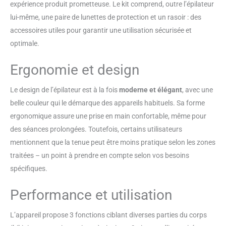
expérience produit prometteuse. Le kit comprend, outre l’épilateur
efficace pour une épilation
lui-même, une paire de lunettes de protection et un rasoir : des
permanente en seulement 𝟕-𝟖
𝐬𝐞𝐦𝐚𝐢𝐧𝐞𝐬. 𝐅𝐨𝐧𝐜𝐭𝐢𝐨𝐧 𝟑-𝐈𝐍-𝟏 𝐞𝐭 𝟗
accessoires utiles pour garantir une utilisation sécurisée et
𝐧𝐢𝐯𝐞𝐚𝐮𝐱 𝐝'é𝐧𝐞𝐫𝐠𝐢𝐞: Commencez
optimale.
par le premier niveau et ajustez
ensuite. L'épilation est
Ergonomie et design
perceptible après 𝟑-𝟒 traitements
et peut atteindre 𝟗𝟓 % après 𝟕-𝟖
Le design de l’épilateur est à la fois
moderne et élégant
, avec une
traitements. Plus le niveau est
belle couleur qui le démarque des appareils habituels. Sa forme
élevé, plus l'intensité est forte et
meilleurs sont les résultats. Par
ergonomique assure une prise en main confortable, même pour
ailleurs, l'épilateur amélioré
des séances prolongées. Toutefois, certains utilisateurs
dispose de trois fonctions :
mentionnent que la tenue peut être moins pratique selon les zones
𝐇𝐑·𝐒𝐂·𝐑𝐀, ce qui vous permet
traitées – un point à prendre en compte selon vos besoins
d'obtenir des résultats en
matière de soins de la peau tout
spécifiques.
en éliminant les poils. 𝐄𝐩𝐢𝐥𝐚𝐭𝐢𝐨𝐧
é𝐜𝐨𝐧𝐨𝐦𝐢𝐪𝐮𝐞 à 𝐝𝐨𝐦𝐢𝐜𝐢𝐥𝐞 𝐞𝐭 𝐬𝐞𝐫𝐯𝐢𝐜𝐞
Performance et utilisation
𝐚𝐩𝐫è𝐬-𝐯𝐞𝐧𝐭𝐞 𝐩𝐫𝐨𝐟𝐞𝐬𝐬𝐢𝐨𝐧𝐧𝐞𝐥: Les
𝟗𝟗𝟗,𝟎𝟎𝟎 flashs mis à niveau sont
L’appareil propose 3 fonctions ciblant diverses parties du corps
suffisants pour une utilisation à