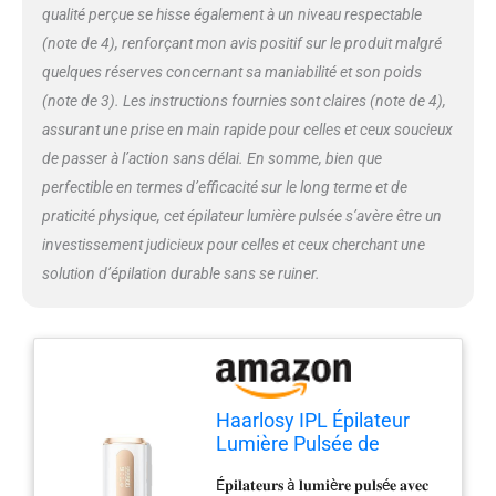
pour les femmes et les hommes.
qualité perçue se hisse également à un niveau respectable
Offrir un service client de qualité,
(note de 4), renforçant mon avis positif sur le produit malgré
n'hésitez pas à nous contacter si
vous avez des questions. 𝟐
quelques réserves concernant sa maniabilité et son poids
𝐌𝐨𝐝𝐞𝐬 𝐢𝐧𝐭𝐞𝐥𝐥𝐢𝐠𝐞𝐧𝐭𝐬 𝐩𝐨𝐮𝐫
(note de 3). Les instructions fournies sont claires (note de 4),
𝐥'𝐞𝐧𝐬𝐞𝐦𝐛𝐥𝐞 𝐝𝐮 𝐜𝐨𝐫𝐩𝐬: L'épilateur à
assurant une prise en main rapide pour celles et ceux soucieux
lumière pulsée dispose d'un
de passer à l’action sans délai. En somme, bien que
mode automatique (flash
continu) pour le 𝐦𝐚𝐢𝐥𝐥𝐨𝐭, la 𝐥è𝐯𝐫𝐞
perfectible en termes d’efficacité sur le long terme et de
𝐬𝐮𝐩é𝐫𝐢𝐞𝐮𝐫𝐞, le 𝐦𝐞𝐧𝐭𝐨𝐧, le 𝐯𝐢𝐬𝐚𝐠𝐞 et
praticité physique, cet épilateur lumière pulsée s’avère être un
les 𝐚𝐢𝐬𝐬𝐞𝐥𝐥𝐞𝐬 et d'un mode manuel
investissement judicieux pour celles et ceux cherchant une
(flash unique) pour le 𝐝𝐨𝐬, la
solution d’épilation durable sans se ruiner.
𝐩𝐨𝐢𝐭𝐫𝐢𝐧𝐞, le 𝐯𝐞𝐧𝐭𝐫𝐞, les 𝐛𝐫𝐚𝐬 et les
𝐣𝐚𝐦𝐛𝐞𝐬. NE convient PAS pour
les sourcils.
Haarlosy IPL Épilateur
Lumière Pulsée de
Refroidissement, 999,900
É𝐩𝐢𝐥𝐚𝐭𝐞𝐮𝐫𝐬 à 𝐥𝐮𝐦𝐢è𝐫𝐞 𝐩𝐮𝐥𝐬é𝐞 𝐚𝐯𝐞𝐜
Flashs Épilateur Laser