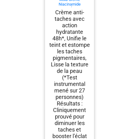
Niacinamide
Correction Éclat Anti-
Crème anti-
Taches Visage Corps
taches avec
400ml
action
hydratante
48h*, Unifie le
teint et estompe
les taches
pigmentaires,
Lisse la texture
de la peau
(*Test
instrumental
mené sur 27
personnes)
Résultats :
Cliniquement
prouvé pour
diminuer les
taches et
booster l’éclat