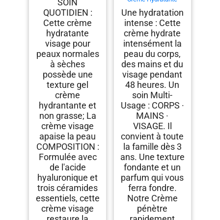
SOIN
Sèches, Hydratation
Multi-Usage Lait, pot
QUOTIDIEN :
Une hydratation
24h et Protection
de 360 mL
Cutanée avec
Cette crème
intense : Cette
Technologie MVE,
hydratante
crème hydrate
Acide Hyaluronique et
Niacinamide, et
visage pour
intensément la
Céramides.
peaux normales
peau du corps,
à sèches
des mains et du
possède une
visage pendant
texture gel
48 heures. Un
crème
soin Multi-
hydrantante et
Usage : CORPS ·
non grasse; La
MAINS ·
crème visage
VISAGE. Il
apaise la peau
convient à toute
COMPOSITION :
la famille dès 3
Formulée avec
ans. Une texture
de l'acide
fondante et un
hyaluronique et
parfum qui vous
trois céramides
ferra fondre.
essentiels, cette
Notre Crème
crème visage
pénètre
restaure la
rapidement