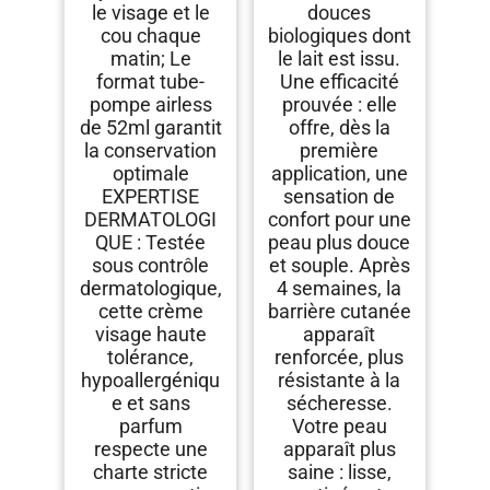
le visage et le
douces
cou chaque
biologiques dont
matin; Le
le lait est issu.
format tube-
Une efficacité
pompe airless
prouvée : elle
de 52ml garantit
offre, dès la
la conservation
première
optimale
application, une
EXPERTISE
sensation de
DERMATOLOGI
confort pour une
QUE : Testée
peau plus douce
sous contrôle
et souple. Après
dermatologique,
4 semaines, la
cette crème
barrière cutanée
visage haute
apparaît
tolérance,
renforcée, plus
hypoallergéniqu
résistante à la
e et sans
sécheresse.
parfum
Votre peau
respecte une
apparaît plus
charte stricte
saine : lisse,