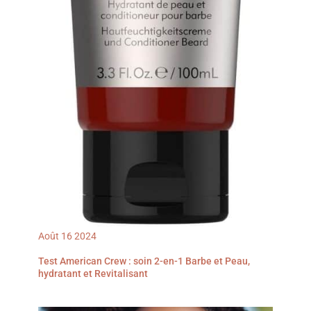
Août
16
2024
Test American Crew : soin 2-en-1 Barbe et Peau,
hydratant et Revitalisant