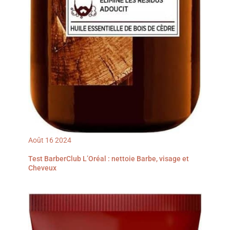
Août
16
2024
Test BarberClub L’Oréal : nettoie Barbe, visage et
Cheveux