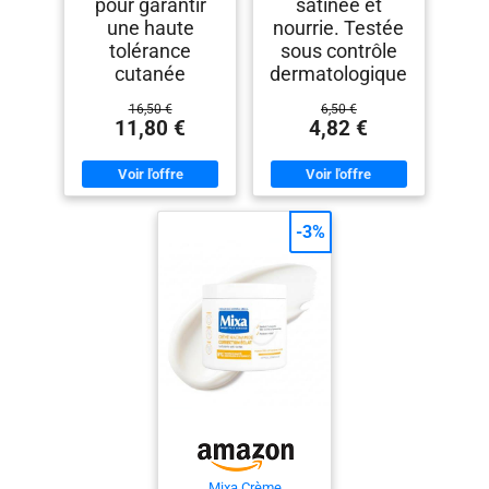
pour garantir
satinée et
une haute
nourrie. Testée
tolérance
sous contrôle
cutanée
dermatologique
16,50 €
6,50 €
11,80 €
4,82 €
-3%
Mixa Crème